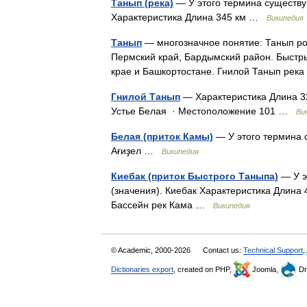
Танып (река)
— У этого термина существую
Характеристика Длина 345 км …
Википедия
Танып
— многозначное понятие: Танып ро
Пермский край, Бардымский район. Быстры
крае и Башкортостане. Гнилой Танып рек
Гнилой Танып
— Характеристика Длина 32
Устье Белая · Местоположение 101 …
Ви
Белая (приток Камы)
— У этого термина с
Ағиҙел …
Википедия
Киебак (приток Быстрого Таныпа)
— У э
(значения). Киебак Характеристика Длина
Бассейн рек Кама …
Википедия
© Academic, 2000-2026
Contact us:
Technical Support
,
Dictionaries export
, created on PHP,
Joomla,
Dr