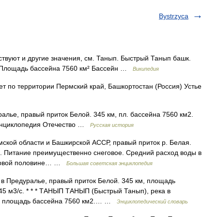
Bystrzyca
твуют и другие значения, см. Танып. Быстрый Танып башк.
м Площадь бассейна 7560 км² Бассейн …
Википедия
т по территории Пермский край, Башкортостан (Россия) Устье
алье, правый приток Белой. 345 км, пл. бассейна 7560 км2.
 Энциклопедия Отечество …
Русская история
й области и Башкирской АССР, правый приток р. Белая.
. Питание преимущественно снеговое. Средний расход воды в
 первой половине… …
Большая советская энциклопедия
 в Предуралье, правый приток Белой. 345 км, площадь
45 м3/с. * * * ТАНЫП ТАНЫП (Быстрый Танып), река в
км, площадь бассейна 7560 км2.… …
Энциклопедический словарь