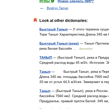
Игры ⚽
Нужно сделать НИР?
Bystryy Tanyp
Look at other dictionaries:
Быстрый Танып
— У этого термина сущес
Тере Танып Характеристика Длина 345 к
Быстрый Танып (река)
— Танып Протекае
река Белая Бассейн …
Википедия
ТАНЫП
— (Быстрый Танып), река в Предур
Средний расход воды 45 м3/с. Источник:
Танып
— Быстрый Танып, река в Пермско
Длина 345 км, площадь бассейна 7560 км2
20 км от устья 44,5 м3/сек. Замерзает в
Танып
— (Быстрый Танып), река в России,
бассейна 7560 км2. Средний расход воды 
Предуралье, правый приток Белой. 345 