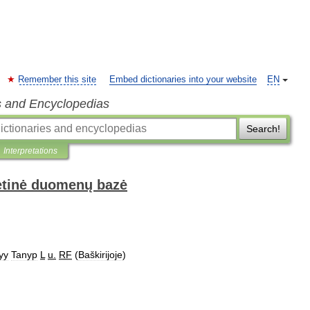
Remember this site
Embed dictionaries into your website
EN
s and Encyclopedias
Search!
Interpretations
netinė duomenų bazė
yy
Tanyp
L
u
.
RF
(
Baškirijoje
)