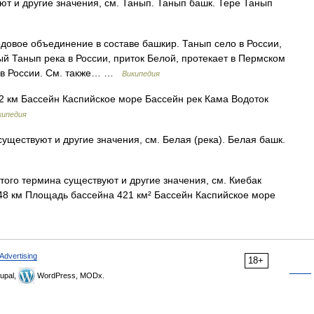
т и другие значения, см. Танып. Танып башк. Тере Танып
довое объединение в составе башкир. Танып село в России,
й Танып река в России, приток Белой, протекает в Пермском
а в России. См. также… …
Википедия
 км Бассейн Каспийское море Бассейн рек Кама Водоток
кипедия
уществуют и другие значения, см. Белая (река). Белая башк.
того термина существуют и другие значения, см. Киебак
 48 км Площадь бассейна 421 км² Бассейн Каспийское море
Advertising
18+
upal,
WordPress, MODx.