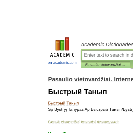
Academic Dictionarie
en-academic.com
Pasaulio vietovardžiai. Internetinė duomenų bazė
Pasaulio vietovardžiai. Inter
Быстрый Танып
Быстрый
Танып
Sp
Býstryj
Tanýpas
Ap
Б
ы
стрый
Тан
ы
п
/
Bystr
Pasaulio
vietovardžiai
.
Internetinė
duomenų
bazė
.